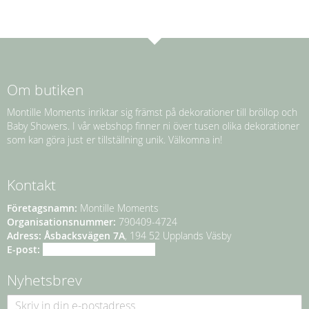
Om butiken
Montille Moments inriktar sig främst på dekorationer till bröllop och
Baby Showers. I vår webshop finner ni över tusen olika dekorationer
som kan göra just er tillställning unik. Välkomna in!
Kontakt
Företagsnamn:
Montille Moments
Organisationsnummer:
790409-4724
Adress:
Åsbacksvägen 7A
, 194 52 Upplands Väsby
E-post:
info@montillemoments.se
Nyhetsbrev