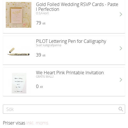
Gold Foiled Wedding RSVP Cards - Paste
l Perfection
O.S.A-kort
79
KR
PILOT Lettering Pen for Calligraphy
Svart kalligrafipenna
39
KR
We Heart Pink Printable Invitation
GRATIS MALL!
0
KR
Priser visas
inkl. moms