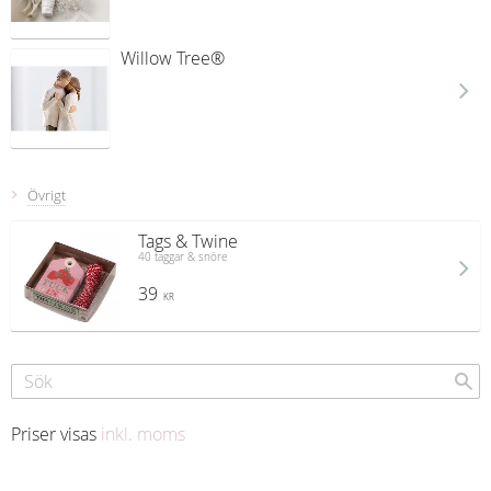
Willow Tree®
Övrigt
Tags & Twine
40 taggar & snöre
39
KR
Priser visas
inkl. moms