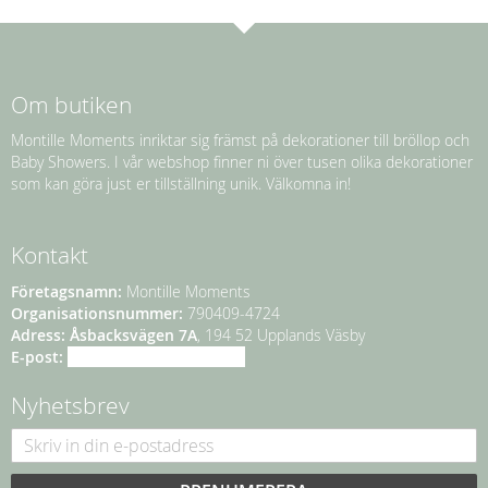
Om butiken
Montille Moments inriktar sig främst på dekorationer till bröllop och
Baby Showers. I vår webshop finner ni över tusen olika dekorationer
som kan göra just er tillställning unik. Välkomna in!
Kontakt
Företagsnamn:
Montille Moments
Organisationsnummer:
790409-4724
Adress:
Åsbacksvägen 7A
, 194 52 Upplands Väsby
E-post:
info@montillemoments.se
Nyhetsbrev