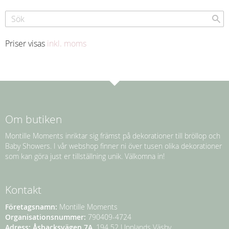
Priser visas
inkl. moms
Om butiken
Montille Moments inriktar sig främst på dekorationer till bröllop och
Baby Showers. I vår webshop finner ni över tusen olika dekorationer
som kan göra just er tillställning unik. Välkomna in!
Kontakt
Företagsnamn:
Montille Moments
Organisationsnummer:
790409-4724
Adress:
Åsbacksvägen 7A
, 194 52 Upplands Väsby