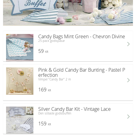
Candy Bags Mint Green - Chevron Divine
25-pack godispåsar
59
KR
Pink & Gold Candy Bar Bunting - Pastel P
erfection
Vimpel "Candy Bar" 2 m
169
KR
Silver Candy Bar Kit - Vintage Lace
Den sötaste godisbuffén
159
KR