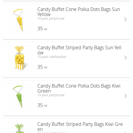
Candy Buffet Cone Polka Dots Bags Sun
Yellow
10-pack partystrutar
35
KR
Candy Buffet Striped Party Bags Sun Yell
ow
10-pack cellofanpåsar
35
KR
Candy Buffet Cone Polka Dots Bags Kiwi
Green
10-pack partystrutar
35
KR
Candy Buffet Striped Party Bags Kiwi Gre
en