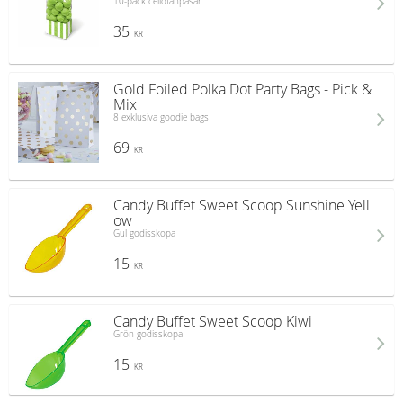
10-pack cellofanpåsar
35
KR
Gold Foiled Polka Dot Party Bags - Pick &
Mix
8 exklusiva goodie bags
69
KR
Candy Buffet Sweet Scoop Sunshine Yell
ow
Gul godisskopa
15
KR
Candy Buffet Sweet Scoop Kiwi
Grön godisskopa
15
KR