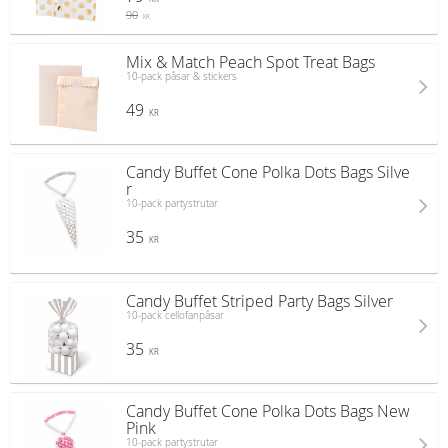
90
KR
Mix & Match Peach Spot Treat Bags
10-pack påsar & stickers
49
KR
Candy Buffet Cone Polka Dots Bags Silve
r
10-pack partystrutar
35
KR
Candy Buffet Striped Party Bags Silver
10-pack cellofanpåsar
35
KR
Candy Buffet Cone Polka Dots Bags New
Pink
10-pack partystrutar