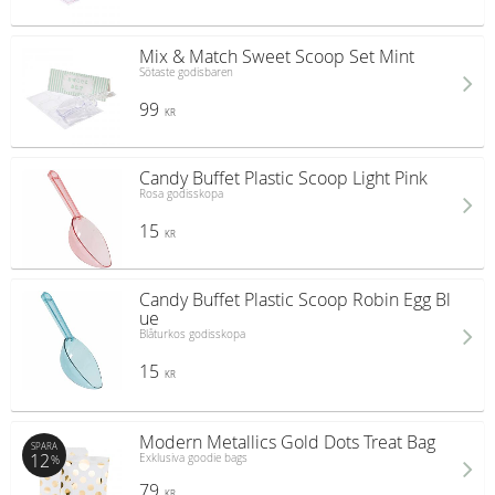
Mix & Match Sweet Scoop Set Mint
Sötaste godisbaren
99
KR
Candy Buffet Plastic Scoop Light Pink
Rosa godisskopa
15
KR
Candy Buffet Plastic Scoop Robin Egg Bl
ue
Blåturkos godisskopa
15
KR
Modern Metallics Gold Dots Treat Bag
SPARA
12
Exklusiva goodie bags
%
79
KR