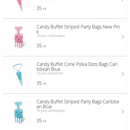
35
KR
Candy Buffet Striped Party Bags New Pin
k
10-pack cellofanpåsar
35
KR
Candy Buffet Cone Polka Dots Bags Cari
bbean Blue
10-pack partystrutar
35
KR
Candy Buffet Striped Party Bags Caribbe
an Blue
10-pack cellofanpåsar
35
KR