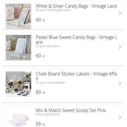
White & Silver Candy Bags - Vintage Lace
25-pack silverfärgade påsar
60
KR
Pastel Blue Sweet Candy Bags - Vintage L
ace
25-pack blåa påsar
60
KR
Chalk Board Sticker Labels - Vintage Affa
ir
12-pack svarta etiketter
89
KR
Mix & Match Sweet Scoop Set Pink
Sötaste godisbaren
99
KR