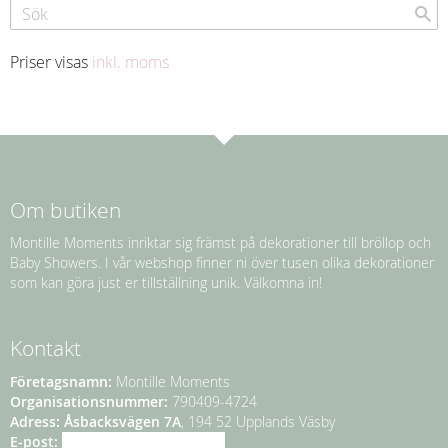
Priser visas
inkl. moms
Om butiken
Montille Moments inriktar sig främst på dekorationer till bröllop och
Baby Showers. I vår webshop finner ni över tusen olika dekorationer
som kan göra just er tillställning unik. Välkomna in!
Kontakt
Företagsnamn:
Montille Moments
Organisationsnummer:
790409-4724
Adress:
Åsbacksvägen 7A
, 194 52 Upplands Väsby
E-post:
info@montillemoments.se