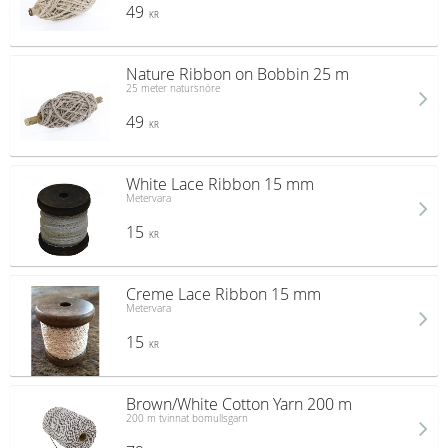
49
KR
Nature Ribbon on Bobbin 25 m
25 meter natursnöre
49
KR
White Lace Ribbon 15 mm
Metervara
15
KR
Creme Lace Ribbon 15 mm
Metervara
15
KR
Brown/White Cotton Yarn 200 m
200 m tvinnat bomullsgarn