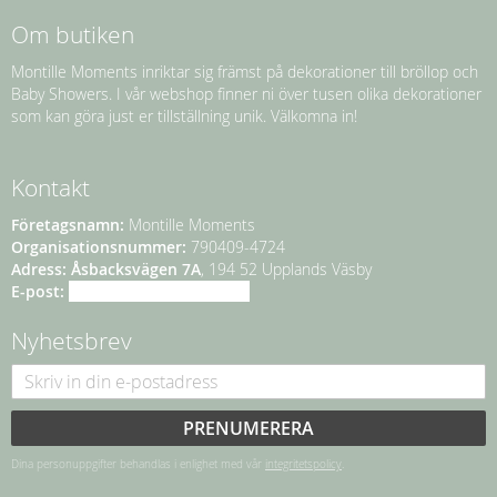
Om butiken
Montille Moments inriktar sig främst på dekorationer till bröllop och
Baby Showers. I vår webshop finner ni över tusen olika dekorationer
som kan göra just er tillställning unik. Välkomna in!
Kontakt
Företagsnamn:
Montille Moments
Organisationsnummer:
790409-4724
Adress:
Åsbacksvägen 7A
, 194 52 Upplands Väsby
E-post:
info@montillemoments.se
Nyhetsbrev
PRENUMERERA
Dina personuppgifter behandlas i enlighet med vår
integritetspolicy
.