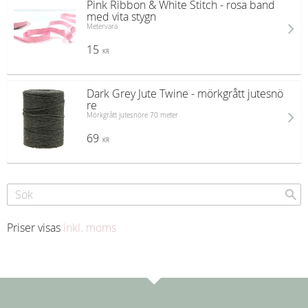
Pink Ribbon & White Stitch - rosa band
med vita stygn
Metervara
15
KR
Dark Grey Jute Twine - mörkgrått jutesnö
re
Mörkgrått jutesnöre 70 meter
69
KR
Priser visas
inkl. moms