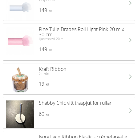
149
KR
Fine Tulle Drapes Roll Light Pink 20 m x
30 cm
Ljusrosa tyll 20 m
149
KR
Kraft Ribbon
5 meter
19
KR
Shabby Chic vitt träspjut för rullar
69
KR
Ivory Lace Ribbon Elastic - crèmefärgat e