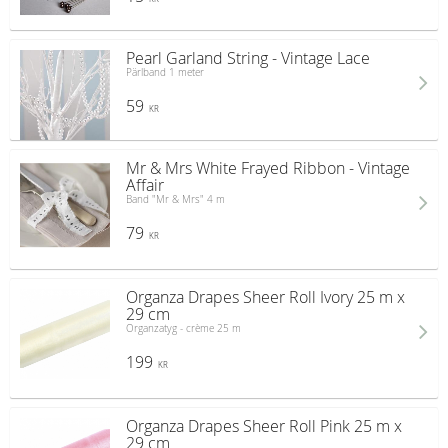
Pearl Garland String - Vintage Lace
Pärlband 1 meter
59
KR
Mr & Mrs White Frayed Ribbon - Vintage
Affair
Band "Mr & Mrs" 4 m
79
KR
Organza Drapes Sheer Roll Ivory 25 m x
29 cm
Organzatyg - crème 25 m
199
KR
Organza Drapes Sheer Roll Pink 25 m x
29 cm