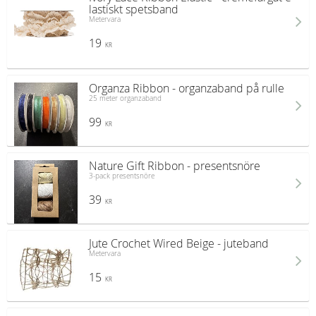
lastiskt spetsband
Metervara
19
KR
Organza Ribbon - organzaband på rulle
25 meter organzaband
99
KR
Nature Gift Ribbon - presentsnöre
3-pack presentsnöre
39
KR
Jute Crochet Wired Beige - juteband
Metervara
15
KR