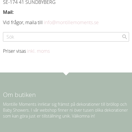
SE-174 41 SUNDBYBERG
Mail:
Vid frågor, maila till
info@montillemoments.se
Priser visas
inkl. moms
Om butiken
Montille Moments inriktar sig främst på dekorationer till bröllop och
Baby Showers. I vår webshop finner ni över tusen olika dekorationer
som kan göra just er tillställning unik. Välkomna in!