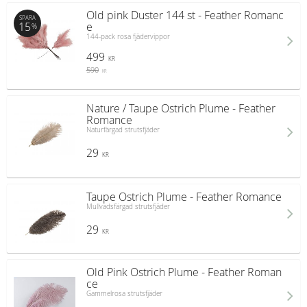
Old pink Duster 144 st - Feather Romanc
SPARA
15
e
%
144-pack rosa fjädervippor
499
KR
590
KR
Nature / Taupe Ostrich Plume - Feather
Romance
Naturfärgad strutsfjäder
29
KR
Taupe Ostrich Plume - Feather Romance
Mullvadsfärgad strutsfjäder
29
KR
Old Pink Ostrich Plume - Feather Roman
ce
Gammelrosa strutsfjäder