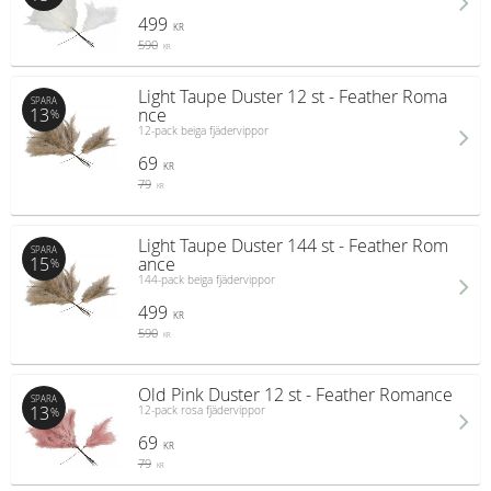
499
KR
590
KR
Light Taupe Duster 12 st - Feather Roma
SPARA
13
nce
%
12-pack beiga fjädervippor
69
KR
79
KR
Light Taupe Duster 144 st - Feather Rom
SPARA
15
ance
%
144-pack beiga fjädervippor
499
KR
590
KR
Old Pink Duster 12 st - Feather Romance
SPARA
13
12-pack rosa fjädervippor
%
69
KR
79
KR