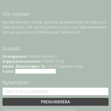
Om butiken
Montille Moments inriktar sig främst på dekorationer till bröllop och
Baby Showers. I vår webshop finner ni över tusen olika dekorationer
som kan göra just er tillställning unik. Välkomna in!
Kontakt
Företagsnamn:
Montille Moments
Organisationsnummer:
790409-4724
Adress:
Åsbacksvägen 7A
, 194 52 Upplands Väsby
E-post:
info@montillemoments.se
Nyhetsbrev
PRENUMERERA
Dina personuppgifter behandlas i enlighet med vår
integritetspolicy
.