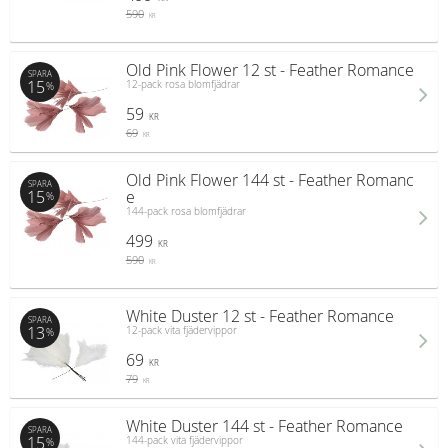
590
KR
Old Pink Flower 12 st - Feather Romance
SPARA
15
12-pack rosa blomfjädrar
%
59
KR
69
KR
Old Pink Flower 144 st - Feather Romanc
SPARA
15
e
%
144-pack rosa blomfjädrar
499
KR
590
KR
White Duster 12 st - Feather Romance
SPARA
13
12-pack vita fjädervippor
%
69
KR
79
KR
White Duster 144 st - Feather Romance
SPARA
15
144-pack vita fjädervippor
%