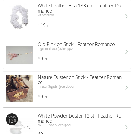
White Feather Boa 183 cm - Feather Ro
mance
Vit fjäderboa
119
KR
Old Pink on Stick - Feather Romance
4 gammelrosa fjädervippor
89
KR
Nature Duster on Stick - Feather Roman
ce
4 naturfärgade fjädervippor
89
KR
White Powder Duster 12 st - Feather Ro
SPARA
13
mance
%
NYHET - vita pudervippor