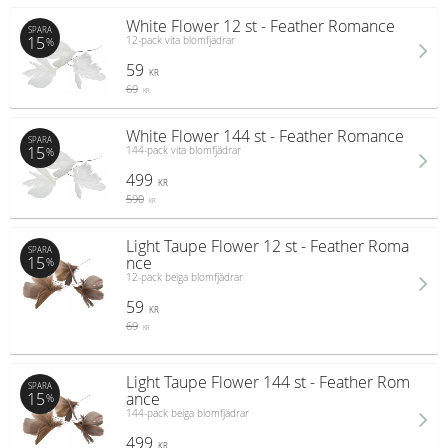
White Flower 12 st - Feather Romance
SPARA
15
12-pack vita blomfjädrar
%
59
KR
69
KR
White Flower 144 st - Feather Romance
SPARA
15
144-pack vita blomfjädrar
%
499
KR
590
KR
Light Taupe Flower 12 st - Feather Roma
SPARA
15
nce
%
12-pack beiga blomfjädrar
59
KR
69
KR
Light Taupe Flower 144 st - Feather Rom
SPARA
15
ance
%
144-pack beiga blomfjädrar
499
KR