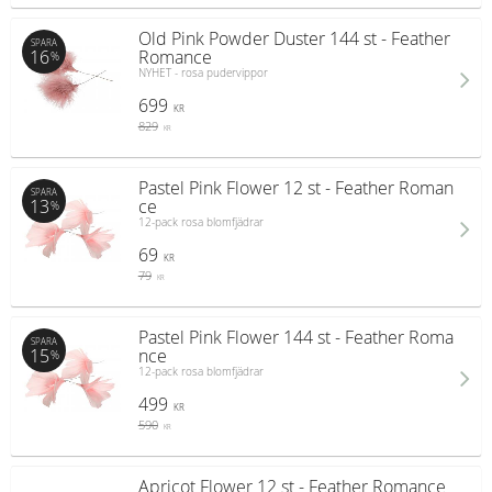
Old Pink Powder Duster 144 st - Feather
SPARA
16
Romance
%
NYHET - rosa pudervippor
699
KR
829
KR
Pastel Pink Flower 12 st - Feather Roman
SPARA
13
ce
%
12-pack rosa blomfjädrar
69
KR
79
KR
Pastel Pink Flower 144 st - Feather Roma
SPARA
15
nce
%
12-pack rosa blomfjädrar
499
KR
590
KR
Apricot Flower 12 st - Feather Romance