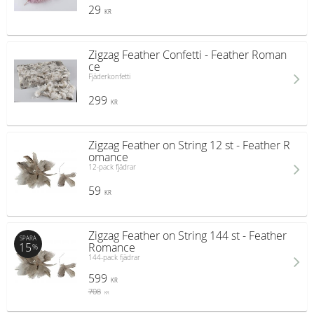
29
KR
Zigzag Feather Confetti - Feather Roman
ce
Fjäderkonfetti
299
KR
Zigzag Feather on String 12 st - Feather R
omance
12-pack fjädrar
59
KR
Zigzag Feather on String 144 st - Feather
SPARA
15
Romance
%
144-pack fjädrar
599
KR
708
KR