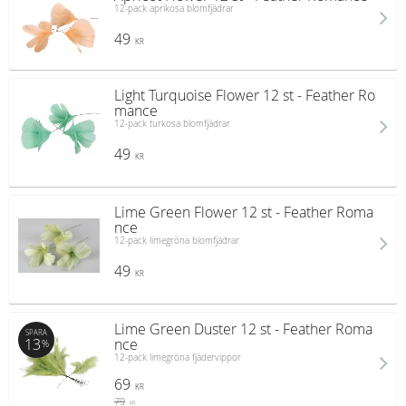
12-pack aprikosa blomfjädrar
49
KR
Light Turquoise Flower 12 st - Feather Ro
mance
12-pack turkosa blomfjädrar
49
KR
Lime Green Flower 12 st - Feather Roma
nce
12-pack limegröna blomfjädrar
49
KR
Lime Green Duster 12 st - Feather Roma
SPARA
13
nce
%
12-pack limegröna fjädervippor
69
KR
79
KR