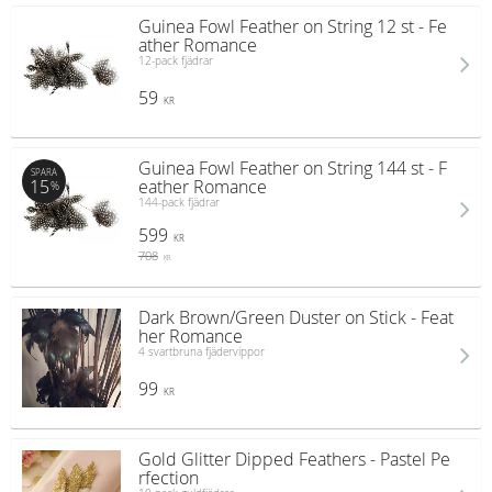
Guinea Fowl Feather on String 12 st - Fe
ather Romance
12-pack fjädrar
59
KR
Guinea Fowl Feather on String 144 st - F
SPARA
15
eather Romance
%
144-pack fjädrar
599
KR
708
KR
Dark Brown/Green Duster on Stick - Feat
her Romance
4 svartbruna fjädervippor
99
KR
Gold Glitter Dipped Feathers - Pastel Pe
rfection