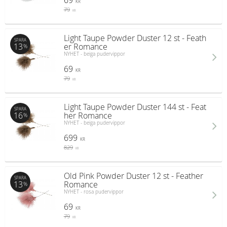
69
KR
79
KR
Light Taupe Powder Duster 12 st - Feath
SPARA
13
er Romance
%
NYHET - beiga pudervippor
69
KR
79
KR
Light Taupe Powder Duster 144 st - Feat
SPARA
16
her Romance
%
NYHET - beiga pudervippor
699
KR
829
KR
Old Pink Powder Duster 12 st - Feather
SPARA
13
Romance
%
NYHET - rosa pudervippor
69
KR
79
KR