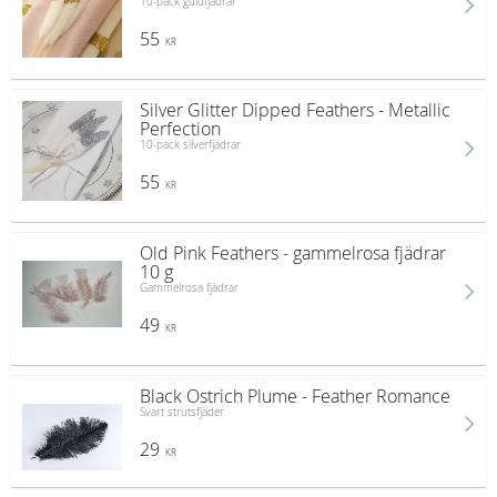
10-pack guldfjädrar
55
KR
Silver Glitter Dipped Feathers - Metallic
Perfection
10-pack silverfjädrar
55
KR
Old Pink Feathers - gammelrosa fjädrar
10 g
Gammelrosa fjädrar
49
KR
Black Ostrich Plume - Feather Romance
Svart strutsfjäder
29
KR