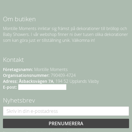
Om butiken
Montille Moments inriktar sig främst på dekorationer till bröllop och
Baby Showers. I vår webshop finner ni över tusen olika dekorationer
som kan göra just er tillställning unik. Välkomna in!
Kontakt
Företagsnamn:
Montille Moments
Organisationsnummer:
790409-4724
Adress:
Åsbacksvägen 7A
, 194 52 Upplands Väsby
E-post:
info@montillemoments.se
Nyhetsbrev
PRENUMERERA