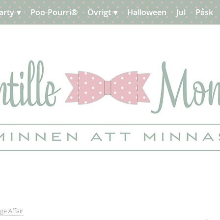
arty
Poo-Pourri®
Övrigt
Halloween
Jul
Påsk
ge Affair