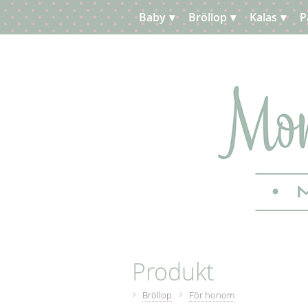
Baby
Bröllop
Kalas
P
Planera
Kundtjänst
Produkt
Bröllop
För honom