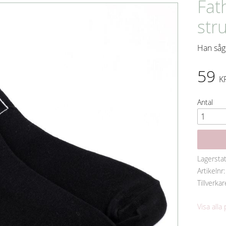
Fat
str
Han såg 
59
K
Antal
Lagersta
Artikelnr
Tillverkar
Visa alla