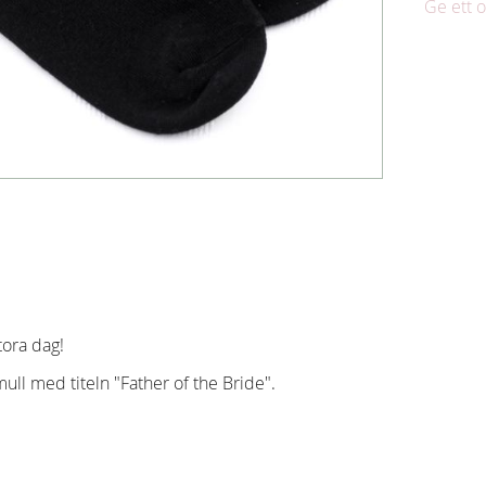
Ge ett
tora dag!
ull med titeln "Father of the Bride".