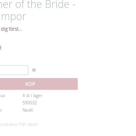
her of the Bride -
umpor
dig först...
R
st
KÖP
tus
4 st i lager
590032
e
Neviti
 produkter från Neviti