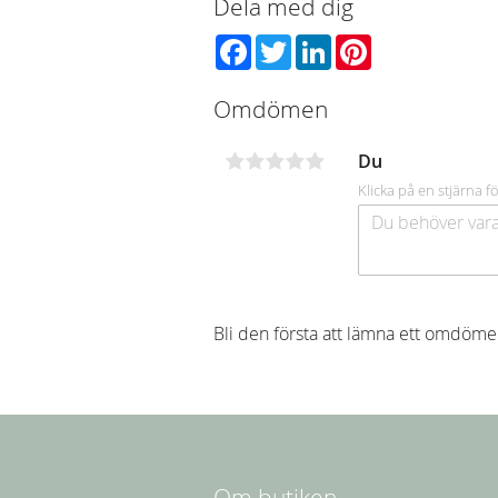
Dela med dig
Facebook
Twitter
LinkedIn
Pinterest
Omdömen
Du
Klicka på en stjärna fö
Bli den första att lämna ett omdöme
Om butiken