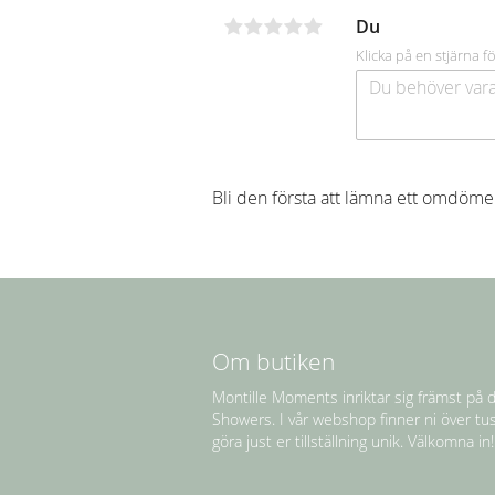
Du
Klicka på en stjärna fö
Bli den första att lämna ett omdöme
Om butiken
Montille Moments inriktar sig främst på d
Showers. I vår webshop finner ni över tu
göra just er tillställning unik. Välkomna in!