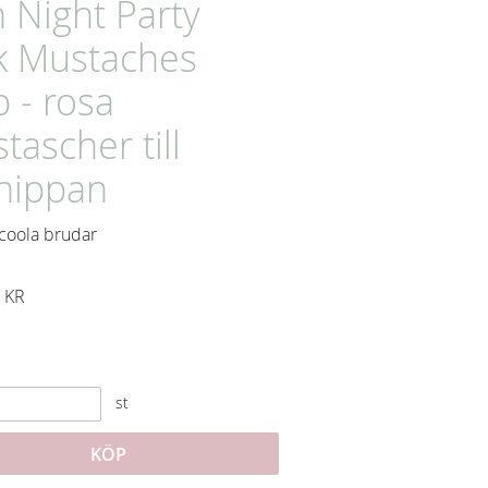
 Night Party
k Mustaches
 - rosa
tascher till
hippan
 coola brudar
att pris:
KR
e pris:
st
KÖP