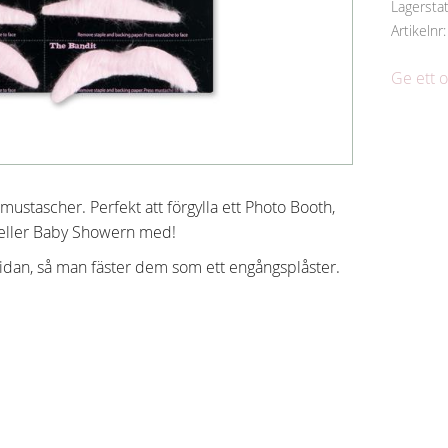
Lagersta
Artikelnr
Ge ett
ustascher. Perfekt att förgylla ett Photo Booth,
 eller Baby Showern med!
sidan, så man fäster dem som ett engångsplåster.