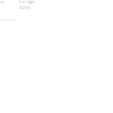
tus
3 st i lager
202925
 omdöme!