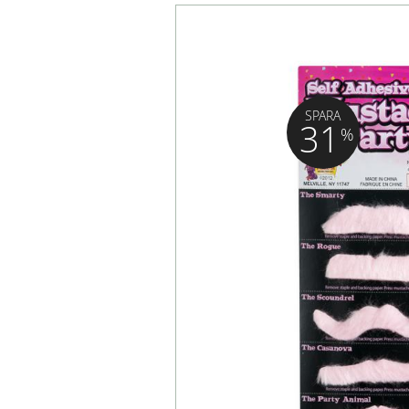
SPARA
31
%