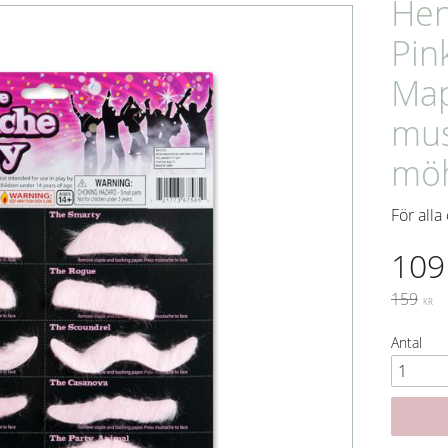
Hen
Pin
Map
mus
mö
För alla
Neds
109
Ordinari
159
KR
Antal