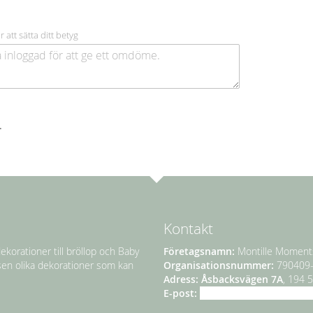
r att sätta ditt betyg
.
Kontakt
ekorationer till bröllop och Baby
Företagsnamn:
Montille Moment
sen olika dekorationer som kan
Organisationsnummer:
790409
Adress:
Åsbacksvägen 7A
, 194 
E-post:
info@montillemoments.s