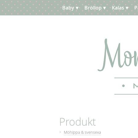
Baby
Bröllop
Kalas
P
Planera
Kundtjänst
Produkt
Möhippa & svensexa