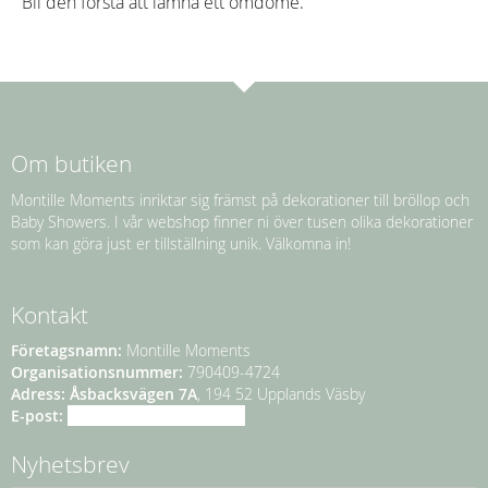
Bli den första att lämna ett omdöme.
Om butiken
Montille Moments inriktar sig främst på dekorationer till bröllop och
Baby Showers. I vår webshop finner ni över tusen olika dekorationer
som kan göra just er tillställning unik. Välkomna in!
Kontakt
Företagsnamn:
Montille Moments
Organisationsnummer:
790409-4724
Adress:
Åsbacksvägen 7A
, 194 52 Upplands Väsby
E-post:
info@montillemoments.se
Nyhetsbrev