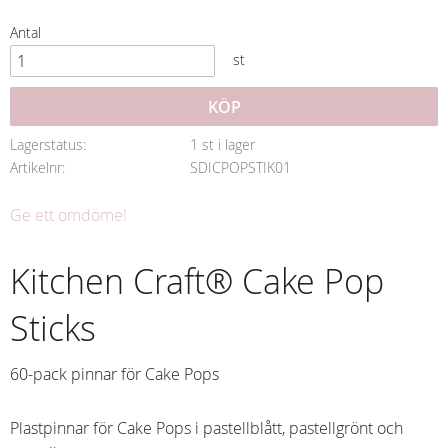
Antal
st
KÖP
Lagerstatus
1 st i lager
Artikelnr
SDICPOPSTIK01
Ge ett omdöme!
Kitchen Craft® Cake Pop
Sticks
60-pack pinnar för Cake Pops
Plastpinnar för Cake Pops i pastellblått, pastellgrönt och