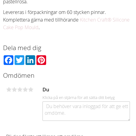
pastellrosa.
Levereras i förpackningar om 60 stycken pinnar.
Komplettera gärna med tillhörande
Kitchen Craft® Silicone
Cake Pop Mould
.
Dela med dig
Facebook
Twitter
LinkedIn
Pinterest
Omdömen
Du
Klicka på en stjärna för att sätta ditt betyg