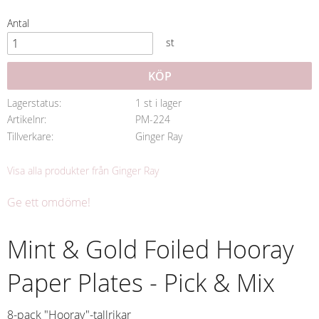
Antal
st
KÖP
Lagerstatus
1 st i lager
Artikelnr
PM-224
Tillverkare
Ginger Ray
Visa alla produkter från Ginger Ray
Ge ett omdöme!
Mint & Gold Foiled Hooray
Paper Plates - Pick & Mix
8-pack "Hooray"-tallrikar