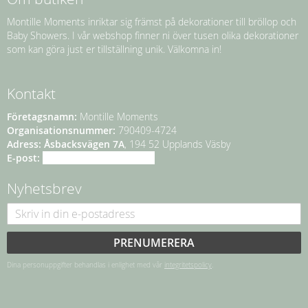
Montille Moments inriktar sig främst på dekorationer till bröllop och
Baby Showers. I vår webshop finner ni över tusen olika dekorationer
som kan göra just er tillställning unik. Välkomna in!
Kontakt
Företagsnamn:
Montille Moments
Organisationsnummer:
790409-4724
Adress:
Åsbacksvägen 7A
, 194 52 Upplands Väsby
E-post:
info@montillemoments.se
Nyhetsbrev
PRENUMERERA
Dina personuppgifter behandlas i enlighet med vår
integritetspolicy
.