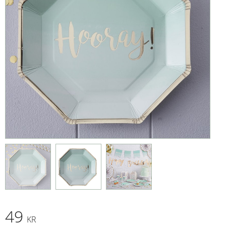
49
KR