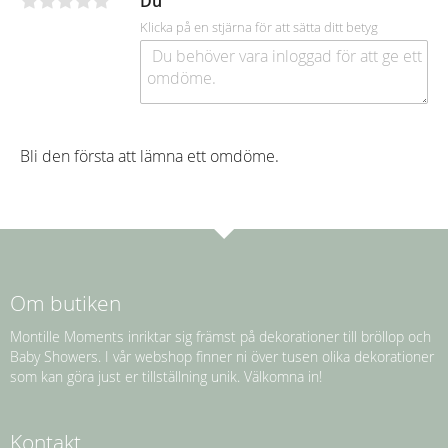
Du
Klicka på en stjärna för att sätta ditt betyg
Bli den första att lämna ett omdöme.
Om butiken
Montille Moments inriktar sig främst på dekorationer till bröllop och
Baby Showers. I vår webshop finner ni över tusen olika dekorationer
som kan göra just er tillställning unik. Välkomna in!
Kontakt