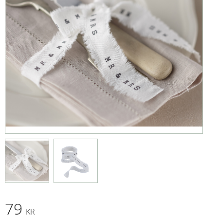
79
KR