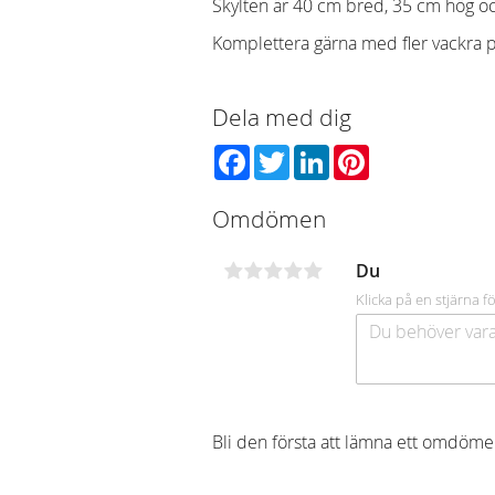
Skylten är 40 cm bred, 35 cm hög o
Komplettera gärna med fler vackra pr
Dela med dig
Facebook
Twitter
LinkedIn
Pinterest
Omdömen
Du
Klicka på en stjärna fö
Bli den första att lämna ett omdöme