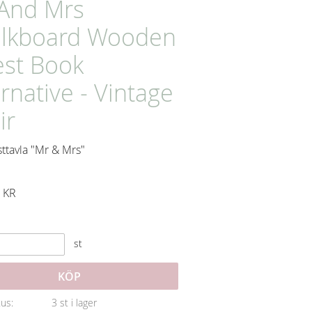
And Mrs
lkboard Wooden
st Book
ernative - Vintage
ir
sttavla "Mr & Mrs"
KR
st
KÖP
tus
3 st i lager