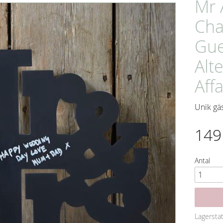
Mr 
Cha
Gue
Alt
Affa
Unik gä
149
Antal
Lagersta