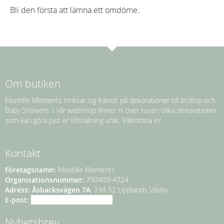
Bli den första att lämna ett omdöme.
Om butiken
Montille Moments inriktar sig främst på dekorationer till bröllop och
Baby Showers. I vår webshop finner ni över tusen olika dekorationer
som kan göra just er tillställning unik. Välkomna in!
Kontakt
Företagsnamn:
Montille Moments
Organisationsnummer:
790409-4724
Adress:
Åsbacksvägen 7A
, 194 52 Upplands Väsby
E-post:
info@montillemoments.se
Nyhetsbrev