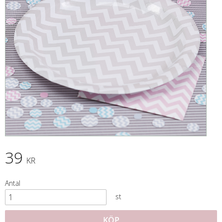
39
KR
Antal
st
KÖP