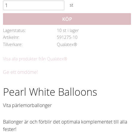
st
KÖP
Lagerstatus
10 st i lager
Artikelnr
591275-10
Tillverkare
Qualatex®
Visa alla produkter från Qualatex®
Ge ett omdöme!
Pearl White Balloons
Vita pärlemorballonger
Ballonger är och förblir det optimala komplementet till alla
fester!