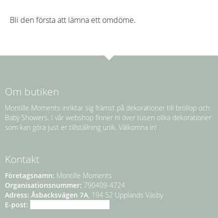
Bli den första att lämna ett omdöme.
Om butiken
Montille Moments inriktar sig främst på dekorationer till bröllop och
Baby Showers. I vår webshop finner ni över tusen olika dekorationer
som kan göra just er tillställning unik. Välkomna in!
Kontakt
Företagsnamn:
Montille Moments
Organisationsnummer:
790409-4724
Adress:
Åsbacksvägen 7A
, 194 52 Upplands Väsby
E-post:
info@montillemoments.se