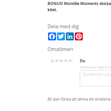
BONUS! Montille Moments skickar
kitet.
Dela med dig
Facebook
Twitter
LinkedIn
Pinterest
Omdömen
Du
Klicka på en stjärna fö
Bli den första att lämna ett omdöme