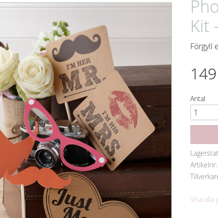
Pho
Kit 
Förgyll 
149
Antal
Lagersta
Artikelnr
Tillverkar
Visa alla