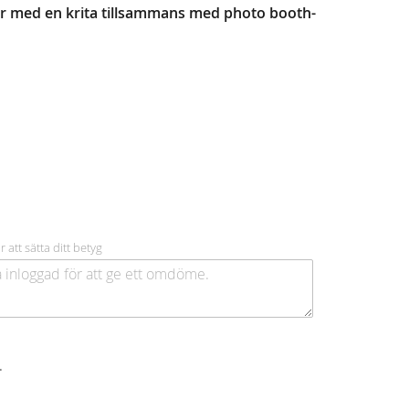
 med en krita tillsammans med photo booth-
r att sätta ditt betyg
.