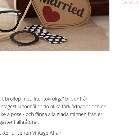
Ge ett
t bröllop med lite ”tokroliga” bilder från
intagestil innehåller tio olika förklädnader och en
rike a pose - och fånga alla glada minnen från er
äster i alla åldrar.
er ur serien Vintage Affair.