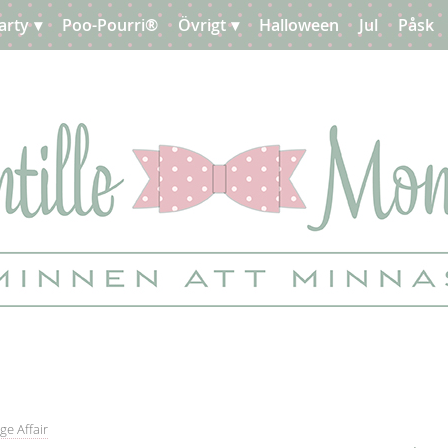
arty
Poo-Pourri®
Övrigt
Halloween
Jul
Påsk
ge Affair