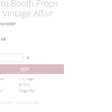
to Booth Props
- Vintage Affair
era bilder
KR
st
KÖP
tus
1 st i lager
AF-614
e
Ginger Ray
 produkter från Ginger Ray