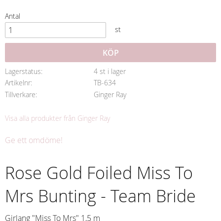
Antal
st
KÖP
Lagerstatus
4 st i lager
Artikelnr
TB-634
Tillverkare
Ginger Ray
Visa alla produkter från Ginger Ray
Ge ett omdöme!
Rose Gold Foiled Miss To
Mrs Bunting - Team Bride
Girlang "Miss To Mrs" 1,5 m