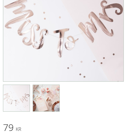
79
KR