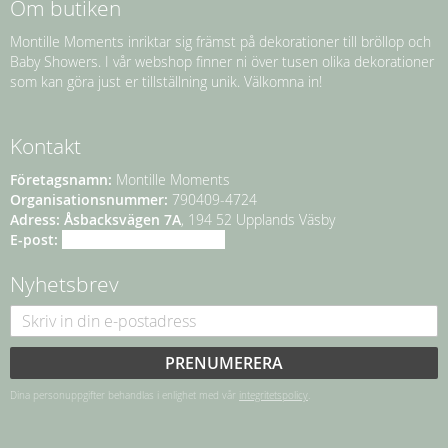
Om butiken
Montille Moments inriktar sig främst på dekorationer till bröllop och
Baby Showers. I vår webshop finner ni över tusen olika dekorationer
som kan göra just er tillställning unik. Välkomna in!
Kontakt
Företagsnamn:
Montille Moments
Organisationsnummer:
790409-4724
Adress:
Åsbacksvägen 7A
, 194 52 Upplands Väsby
E-post:
info@montillemoments.se
Nyhetsbrev
PRENUMERERA
Dina personuppgifter behandlas i enlighet med vår
integritetspolicy
.