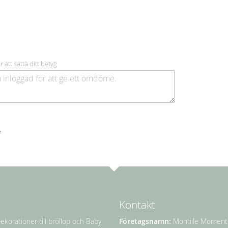
r att sätta ditt betyg
.
Kontakt
ekorationer till bröllop och Baby
Företagsnamn:
Montille Moment