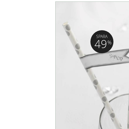
SPARA
49
%