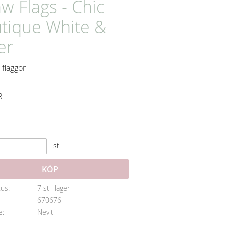
aw Flags - Chic
tique White &
er
 flaggor
att pris:
R
e pris:
st
KÖP
tus
7 st i lager
670676
e
Neviti