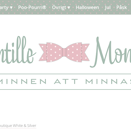
arty
Poo-Pourri®
Övrigt
Halloween
Jul
Påsk
outique White & Silver