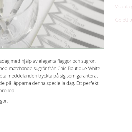
Visa alla
Ge ett
psdag med hjälp av eleganta flaggor och sugrör.
 med matchande sugrör från Chic Boutique White
 söta meddelanden tryckta på sig som garanterat
de på läpparna denna speciella dag. Ett perfekt
 bröllop!
gor.