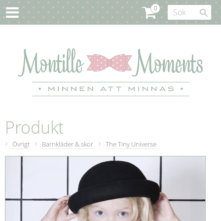
Produkt
Övrigt
Barnkläder & skor
The Tiny Universe