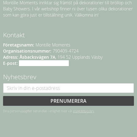
Montille Moments inriktar sig främst på dekorationer till bröllop och
Baby Showers. I vår webshop finner ni över tusen olika dekorationer
som kan göra just er tillställning unik. Välkomna in!
Kontakt
Företagsnamn:
Montille Moments
Organisationsnummer:
790409-4724
Adress:
Åsbacksvägen 7A
, 194 52 Upplands Väsby
E-post:
info@montillemoments.se
Nyhetsbrev
PRENUMERERA
Dina personuppgifter behandlas i enlighet med vår
integritetspolicy
.