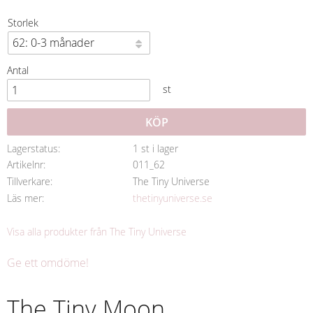
Storlek
Antal
st
KÖP
Lagerstatus
1 st i lager
Artikelnr
011_62
Tillverkare
The Tiny Universe
Läs mer
thetinyuniverse.se
Visa alla produkter från The Tiny Universe
Ge ett omdöme!
The Tiny Moon