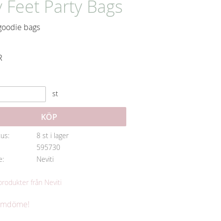
y Feet Party Bags
goodie bags
R
st
KÖP
tus
8 st i lager
595730
e
Neviti
 produkter från Neviti
 omdöme!