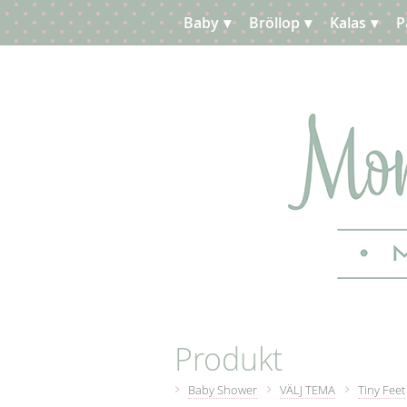
Baby
Bröllop
Kalas
P
Planera
Kundtjänst
Produkt
Baby Shower
VÄLJ TEMA
Tiny Feet