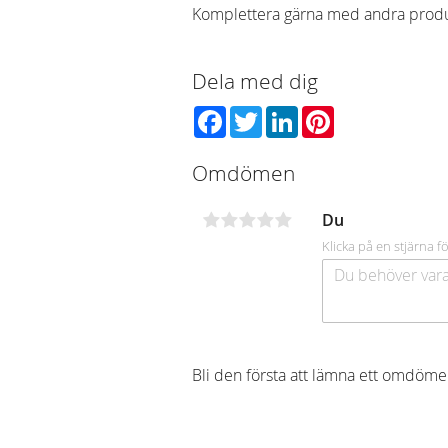
Komplettera gärna med andra produk
Dela med dig
Facebook
Twitter
LinkedIn
Pinterest
Omdömen
Du
Klicka på en stjärna fö
Bli den första att lämna ett omdöme