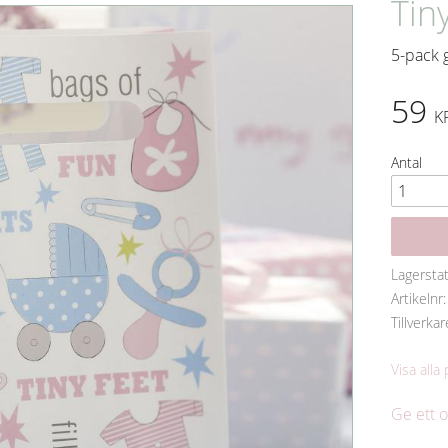
Tin
5-pack 
59
K
Antal
Lagersta
Artikelnr
Tillverkar
Visa alla
Ge ett