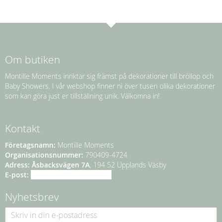
Om butiken
Montille Moments inriktar sig främst på dekorationer till bröllop och
Baby Showers. I vår webshop finner ni över tusen olika dekorationer
som kan göra just er tillställning unik. Välkomna in!
Kontakt
Företagsnamn:
Montille Moments
Organisationsnummer:
790409-4724
Adress:
Åsbacksvägen 7A
, 194 52 Upplands Väsby
E-post:
info@montillemoments.se
Nyhetsbrev