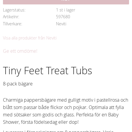
Lagerstatus
1 st i lager
Artikelnr
597680
Tillverkare
Neviti
Visa alla produkter från Neviti
Ge ett omdöme!
Tiny Feet Treat Tubs
8-pack bägare
Charmiga pappersbägare med gulligt motiv i pastellrosa och
blått som passar både flickor och pojkar. Optimala att fylla
med sötsaker som godis och glass. Perfekta för en Baby
Shower, första födelsedag eller dop!