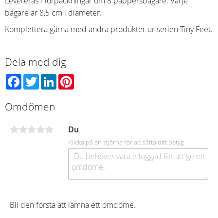
Levereras i förpackningar om 8 pappersbägare. Varje
bägare är 8,5 cm i diameter.
Komplettera gärna med andra produkter ur serien Tiny Feet.
Dela med dig
Facebook
Twitter
LinkedIn
Pinterest
Omdömen
Du
Klicka på en stjärna för att sätta ditt betyg
Bli den första att lämna ett omdöme.