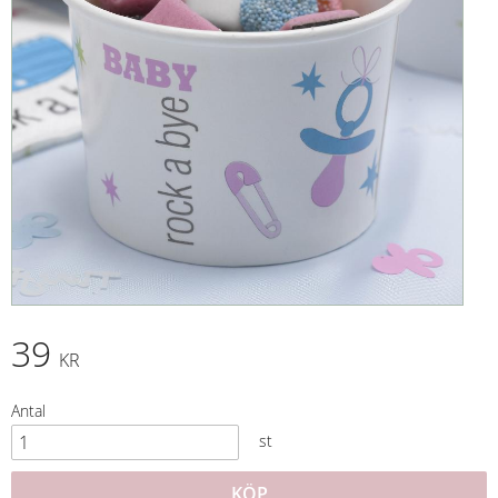
39
KR
Antal
st
KÖP