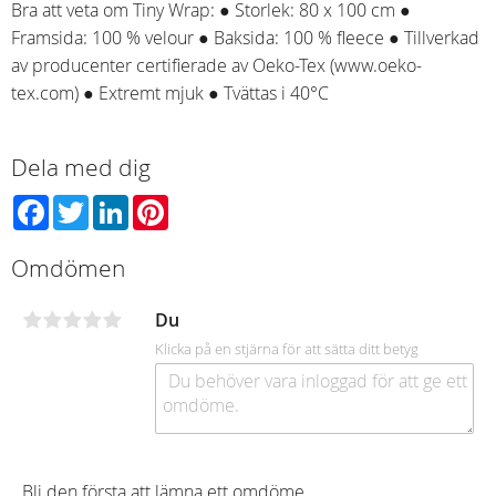
Bra att veta om Tiny Wrap: ● Storlek: 80 x 100 cm ●
Framsida: 100 % velour ● Baksida: 100 % fleece ● Tillverkad
av producenter certifierade av Oeko-Tex (www.oeko-
tex.com) ● Extremt mjuk ● Tvättas i 40°C
Dela med dig
Facebook
Twitter
LinkedIn
Pinterest
Omdömen
Du
Klicka på en stjärna för att sätta ditt betyg
Bli den första att lämna ett omdöme.