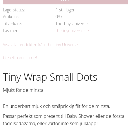
Lagerstatus
1 st i lager
Artikelnr
037
Tillverkare
The Tiny Universe
Läs mer
thetinyuniverse.se
Visa alla produkter från The Tiny Universe
Ge ett omdöme!
Tiny Wrap Small Dots
Mjukt för de minsta
En underbart mjuk och småprickig filt för de minsta.
Passar perfekt som present till Baby Shower eller de första
födelsedagarna, eller varför inte som julklapp!