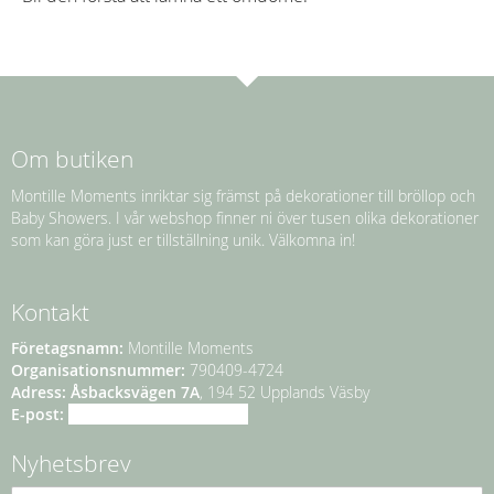
Om butiken
Montille Moments inriktar sig främst på dekorationer till bröllop och
Baby Showers. I vår webshop finner ni över tusen olika dekorationer
som kan göra just er tillställning unik. Välkomna in!
Kontakt
Företagsnamn:
Montille Moments
Organisationsnummer:
790409-4724
Adress:
Åsbacksvägen 7A
, 194 52 Upplands Väsby
E-post:
info@montillemoments.se
Nyhetsbrev