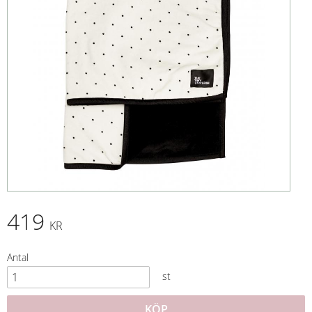
419
KR
Antal
st
KÖP