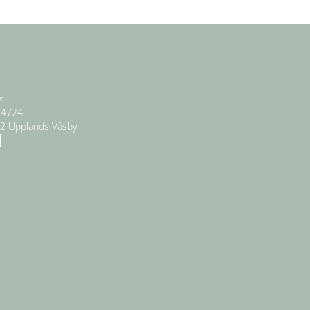
s
-4724
52 Upplands Väsby
e