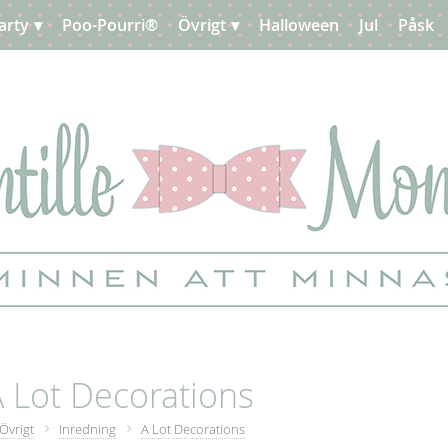
arty
Poo-Pourri®
Övrigt
Halloween
Jul
Påsk
 Lot Decorations
Övrigt
Inredning
A Lot Decorations