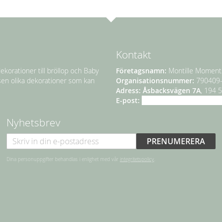
Kontakt
ekorationer till bröllop och Baby
Företagsnamn:
Montille Moment
sen olika dekorationer som kan
Organisationsnummer:
790409
Adress:
Åsbacksvägen 7A
, 194 
E-post:
info@montillemoments.s
Nyhetsbrev
PRENUMERERA
Dina personuppgifter behandlas i enlighet med vår
integritetspolicy
.