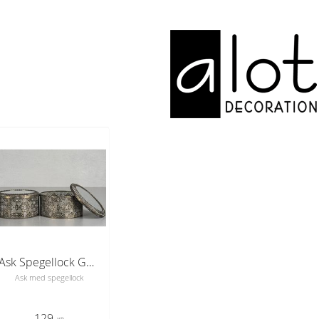
Ask Spegellock Guldbrun
Ask med spegellock
129