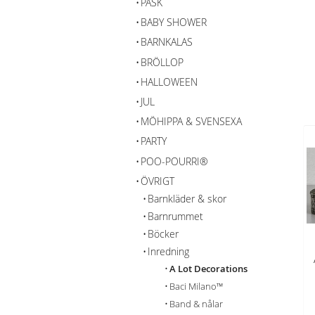
PÅSK
BABY SHOWER
BARNKALAS
BRÖLLOP
HALLOWEEN
JUL
MÖHIPPA & SVENSEXA
PARTY
POO-POURRI®
ÖVRIGT
Barnkläder & skor
Barnrummet
Böcker
Inredning
A Lot Decorations
Baci Milano™
Band & nålar