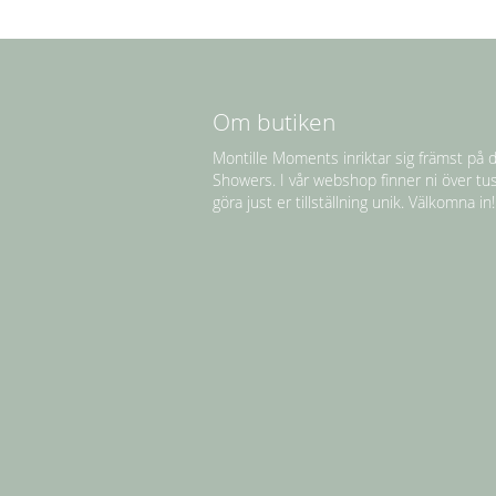
Om butiken
Montille Moments inriktar sig främst på d
Showers. I vår webshop finner ni över tu
göra just er tillställning unik. Välkomna in!