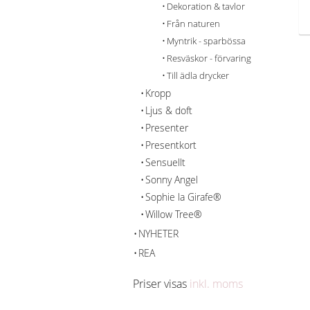
Dekoration & tavlor
Från naturen
Myntrik - sparbössa
Resväskor - förvaring
Till ädla drycker
Kropp
Ljus & doft
Presenter
Presentkort
Sensuellt
Sonny Angel
Sophie la Girafe®
Willow Tree®
NYHETER
REA
Priser visas
inkl. moms