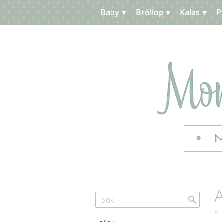
Baby
Bröllop
Kalas
P
Planera
Kundtjänst
A