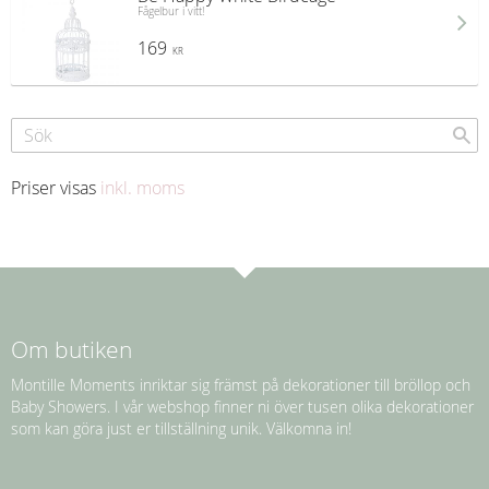
Fågelbur i vitt!
169
KR
Priser visas
inkl. moms
Om butiken
Montille Moments inriktar sig främst på dekorationer till bröllop och
Baby Showers. I vår webshop finner ni över tusen olika dekorationer
som kan göra just er tillställning unik. Välkomna in!