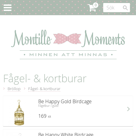
Fågel- & kortburar
Bröllop
Fågel- & kortburar
Be Happy Gold Birdcage
Fågelbur i guld!
169
KR
Be Happy White Birdcage