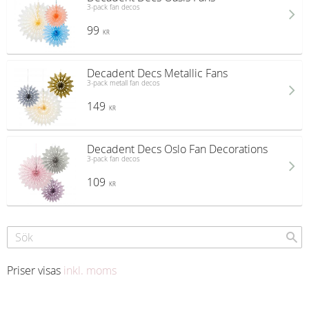
3-pack fan decos
99
KR
Decadent Decs Metallic Fans
3-pack metall fan decos
149
KR
Decadent Decs Oslo Fan Decorations
3-pack fan decos
109
KR
Priser visas
inkl. moms