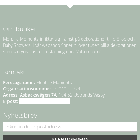
Om butiken
Montille Moments inriktar sig främst på dekorationer till bröllop och
Baby Showers. I vår webshop finner ni över tusen olika dekorationer
som kan göra just er tillställning unik. Välkomna in!
Kontakt
Företagsnamn:
Montille Moments
Organisationsnummer:
790409-4724
Adress:
Åsbacksvägen 7A
, 194 52 Upplands Väsby
E-post:
info@montillemoments.se
Nyhetsbrev
PRENUMERERA