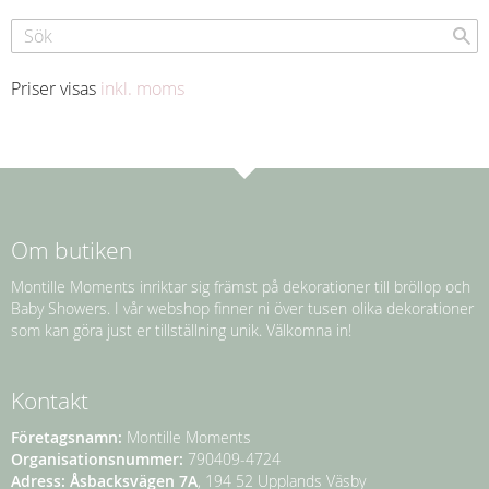
Priser visas
inkl. moms
Om butiken
Montille Moments inriktar sig främst på dekorationer till bröllop och
Baby Showers. I vår webshop finner ni över tusen olika dekorationer
som kan göra just er tillställning unik. Välkomna in!
Kontakt
Företagsnamn:
Montille Moments
Organisationsnummer:
790409-4724
Adress:
Åsbacksvägen 7A
, 194 52 Upplands Väsby