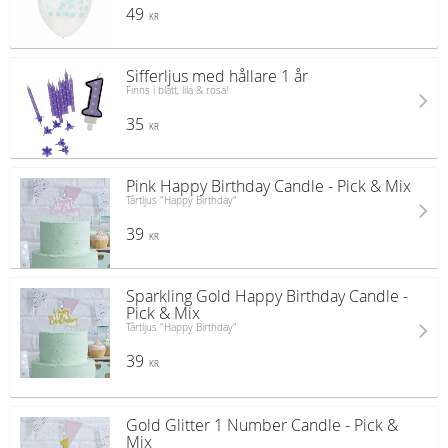
49
KR
Sifferljus med hållare 1 år
Finns i blått, lila & rosa!
35
KR
Pink Happy Birthday Candle - Pick & Mix
Tårtljus "Happy Birthday"
39
KR
Sparkling Gold Happy Birthday Candle -
Pick & Mix
Tårtljus "Happy Birthday"
39
KR
Gold Glitter 1 Number Candle - Pick &
Mix