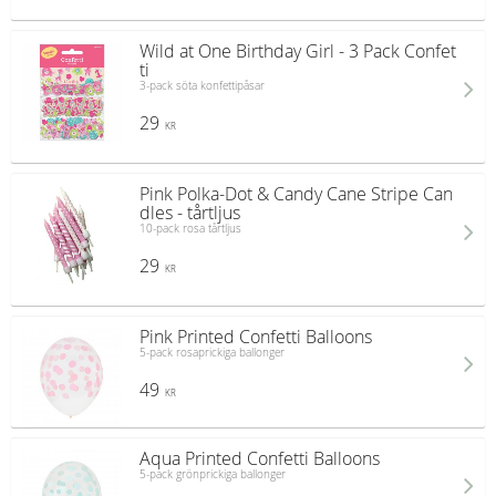
Wild at One Birthday Girl - 3 Pack Confet
ti
3-pack söta konfettipåsar
29
KR
Pink Polka-Dot & Candy Cane Stripe Can
dles - tårtljus
10-pack rosa tårtljus
29
KR
Pink Printed Confetti Balloons
5-pack rosaprickiga ballonger
49
KR
Aqua Printed Confetti Balloons
5-pack grönprickiga ballonger