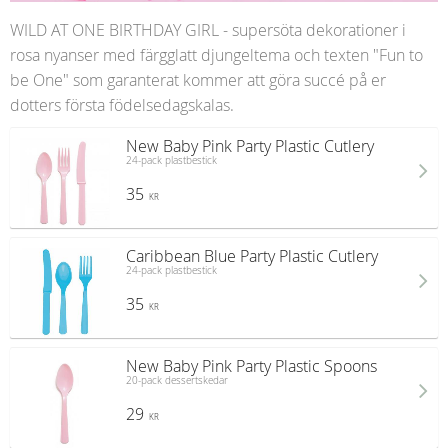
WILD AT ONE BIRTHDAY GIRL - supersöta dekorationer i
rosa nyanser med färgglatt djungeltema och texten "Fun to
be One" som garanterat kommer att göra succé på er
dotters första födelsedagskalas.
New Baby Pink Party Plastic Cutlery
24-pack plastbestick
35
KR
Caribbean Blue Party Plastic Cutlery
24-pack plastbestick
35
KR
New Baby Pink Party Plastic Spoons
20-pack dessertskedar
29
KR