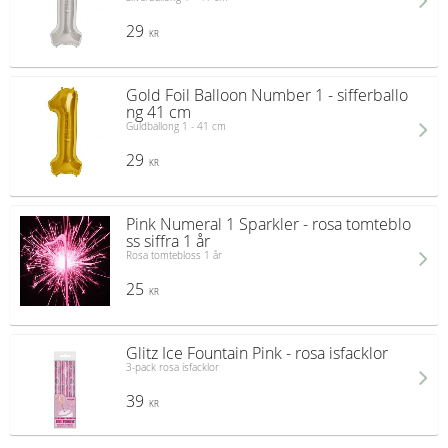
29
KR
Gold Foil Balloon Number 1 - sifferballo
ng 41 cm
Guldballong 1 - 41 cm
29
KR
Pink Numeral 1 Sparkler - rosa tomteblo
ss siffra 1 år
Rosa tomtebloss 1 år
25
KR
Glitz Ice Fountain Pink - rosa isfacklor
3-pack rosa isfacklor
39
KR