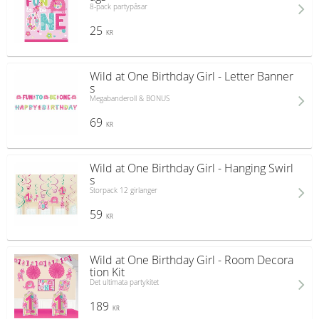
8-pack partypåsar
25
KR
Wild at One Birthday Girl - Letter Banner
s
Megabanderoll & BONUS
69
KR
Wild at One Birthday Girl - Hanging Swirl
s
Storpack 12 girlanger
59
KR
Wild at One Birthday Girl - Room Decora
tion Kit
Det ultimata partykitet
189
KR