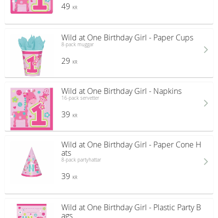
49
KR
Wild at One Birthday Girl - Paper Cups
8-pack muggar
29
KR
Wild at One Birthday Girl - Napkins
16-pack servetter
39
KR
Wild at One Birthday Girl - Paper Cone H
ats
8-pack partyhattar
39
KR
Wild at One Birthday Girl - Plastic Party B
ags