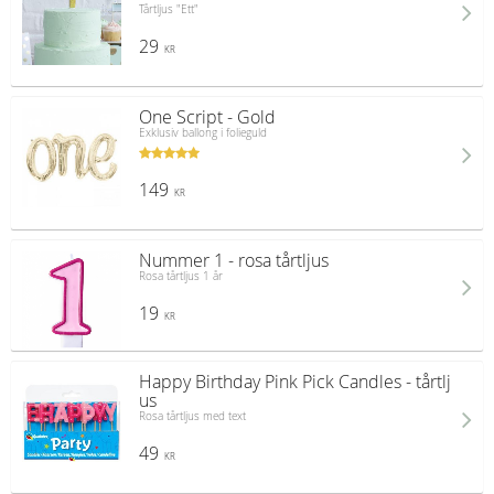
Tårtljus "Ett"
29
KR
One Script - Gold
Exklusiv ballong i folieguld
149
KR
Nummer 1 - rosa tårtljus
Rosa tårtljus 1 år
19
KR
Happy Birthday Pink Pick Candles - tårtlj
us
Rosa tårtljus med text
49
KR