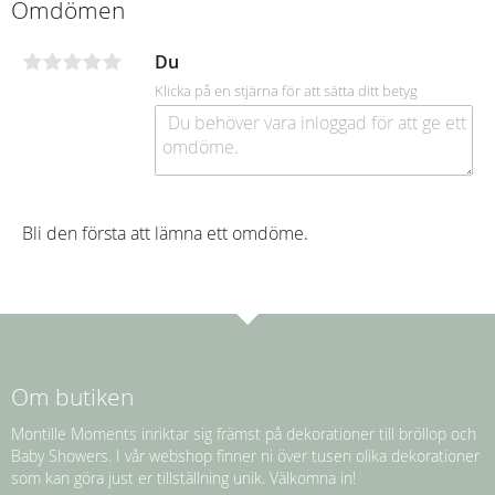
Omdömen
Du
Klicka på en stjärna för att sätta ditt betyg
Bli den första att lämna ett omdöme.
Om butiken
Montille Moments inriktar sig främst på dekorationer till bröllop och
Baby Showers. I vår webshop finner ni över tusen olika dekorationer
som kan göra just er tillställning unik. Välkomna in!