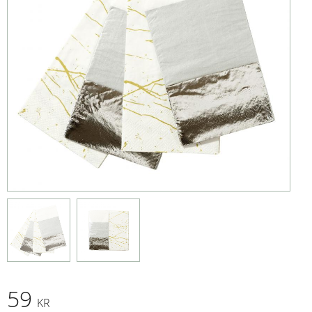
59
KR