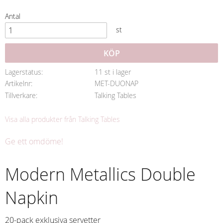
Antal
st
KÖP
Lagerstatus
11 st i lager
Artikelnr
MET-DUONAP
Tillverkare
Talking Tables
Visa alla produkter från Talking Tables
Ge ett omdöme!
Modern Metallics Double
Napkin
20-pack exklusiva servetter