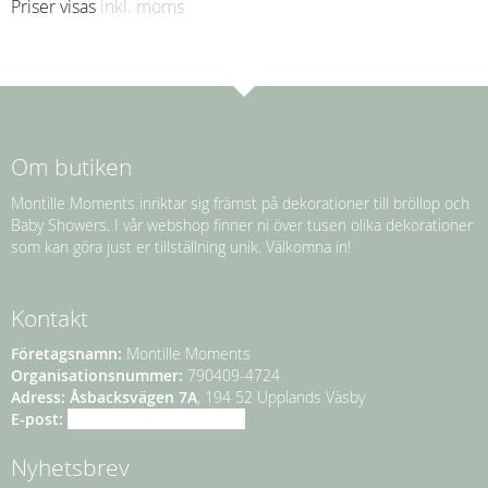
Priser visas
inkl. moms
Om butiken
Montille Moments inriktar sig främst på dekorationer till bröllop och
Baby Showers. I vår webshop finner ni över tusen olika dekorationer
som kan göra just er tillställning unik. Välkomna in!
Kontakt
Företagsnamn:
Montille Moments
Organisationsnummer:
790409-4724
Adress:
Åsbacksvägen 7A
, 194 52 Upplands Väsby
E-post:
info@montillemoments.se
Nyhetsbrev