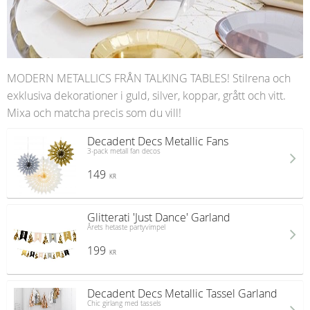
MODERN METALLICS FRÅN TALKING TABLES! Stilrena och
exklusiva dekorationer i guld, silver, koppar, grått och vitt.
Mixa och matcha precis som du vill!
Decadent Decs Metallic Fans
3-pack metall fan decos
149
KR
Glitterati 'Just Dance' Garland
Årets hetaste partyvimpel
199
KR
Decadent Decs Metallic Tassel Garland
Chic girlang med tassels