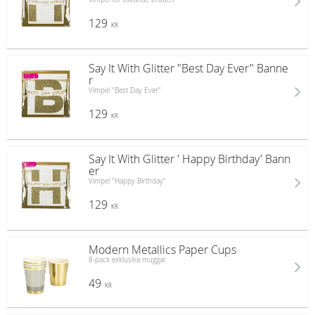
129
KR
Say It With Glitter "Best Day Ever" Banne
r
Vimpel "Best Day Ever"
129
KR
Say It With Glitter ' Happy Birthday' Bann
er
Vimpel "Happy Birthday"
129
KR
Modern Metallics Paper Cups
8-pack exklusiva muggar
49
KR