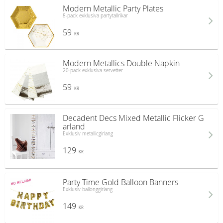
Modern Metallic Party Plates
8-pack exklusiva partytallrikar
59
KR
Modern Metallics Double Napkin
20-pack exklusiva servetter
59
KR
Decadent Decs Mixed Metallic Flicker G
arland
Exklusiv metallicgirlang
129
KR
Party Time Gold Balloon Banners
Exklusiv ballonggirlang
149
KR