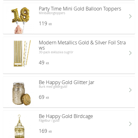
Party Time Mini Gold Balloon Toppers
Miniballongtoppers
119
KR
Modern Metallics Gold & Silver Foil Stra
ws
30-pack exklusiva sugrör
49
KR
Be Happy Gold Glitter Jar
Burk med glitterguld!
69
KR
Be Happy Gold Birdcage
Fågelbur i guld!
169
KR