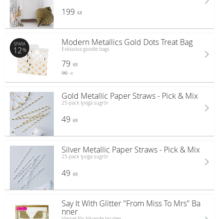
199
KR
Modern Metallics Gold Dots Treat Bag
SPARA
12
Exklusiva goodie bags
%
79
KR
90
KR
Gold Metallic Paper Straws - Pick & Mix
25-pack lyxiga sugrör
49
KR
Silver Metallic Paper Straws - Pick & Mix
25-pack lyxiga sugrör
49
KR
Say It With Glitter "From Miss To Mrs" Ba
nner
Vimpel för blivande bruden