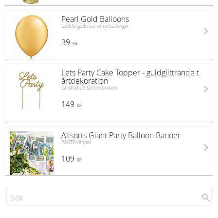
Pearl Gold Balloons
Guldfärgade pärlemorballonger
39
KR
Lets Party Cake Topper - guldglittrande t
årtdekoration
Gnistrande tårtdekoration
149
KR
Allsorts Giant Party Balloon Banner
PARTY-vimpel
109
KR