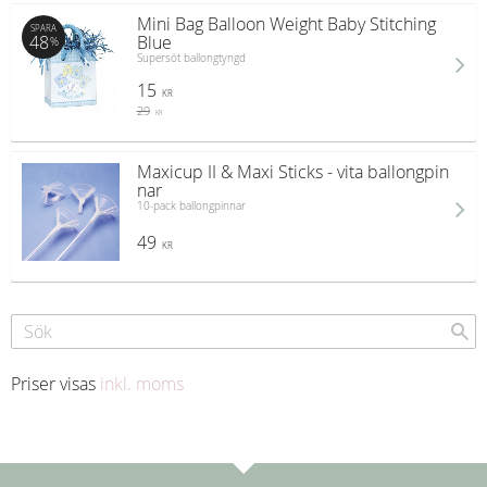
Mini Bag Balloon Weight Baby Stitching
SPARA
48
Blue
%
Supersöt ballongtyngd
15
KR
29
KR
Maxicup II & Maxi Sticks - vita ballongpin
nar
10-pack ballongpinnar
49
KR
Priser visas
inkl. moms