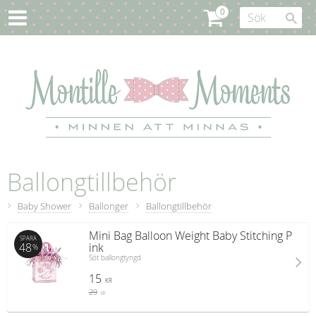
Ballongtillbehör
Baby Shower
Ballonger
Ballongtillbehör
Mini Bag Balloon Weight Baby Stitching P
SPARA
48
ink
%
Söt ballongtyngd
15
KR
29
KR