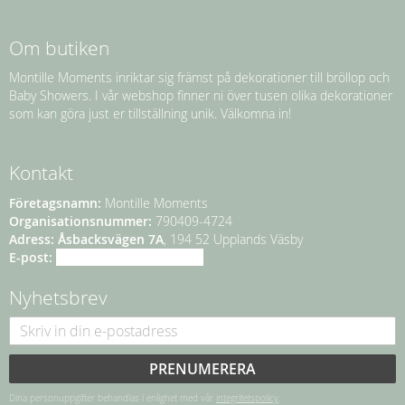
Om butiken
Montille Moments inriktar sig främst på dekorationer till bröllop och
Baby Showers. I vår webshop finner ni över tusen olika dekorationer
som kan göra just er tillställning unik. Välkomna in!
Kontakt
Företagsnamn:
Montille Moments
Organisationsnummer:
790409-4724
Adress:
Åsbacksvägen 7A
, 194 52 Upplands Väsby
E-post:
info@montillemoments.se
Nyhetsbrev
PRENUMERERA
Dina personuppgifter behandlas i enlighet med vår
integritetspolicy
.