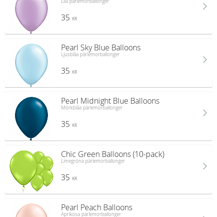
Lila pärlemorballonger
35
KR
Pearl Sky Blue Balloons
Ljusblåa pärlemorballonger
35
KR
Pearl Midnight Blue Balloons
Mörkblåa pärlemorballonger
35
KR
Chic Green Balloons (10-pack)
Limegröna pärlemorballonger
35
KR
Pearl Peach Balloons
Aprikosa pärlemorballonger