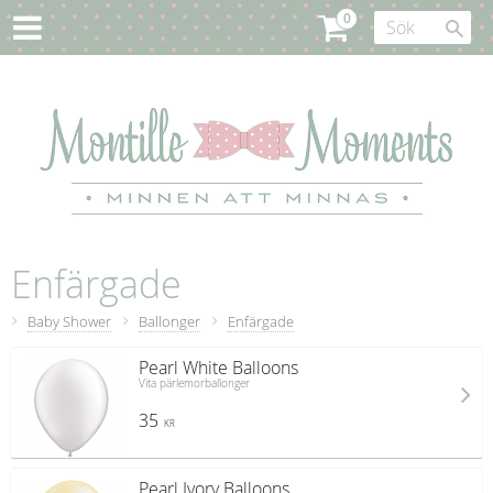
Enfärgade
Baby Shower
Ballonger
Enfärgade
Pearl White Balloons
Vita pärlemorballonger
35
KR
Pearl Ivory Balloons