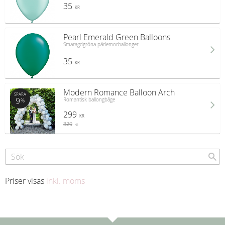
35
KR
Pearl Emerald Green Balloons
Smaragdgröna pärlemorballonger
35
KR
Modern Romance Balloon Arch
SPARA
9
Romantisk ballongbåge
%
299
KR
329
KR
Priser visas
inkl. moms