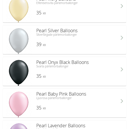
Elfenbensvita pärlemorballonger
35
KR
Pearl Silver Balloons
Silverfärgade pärlemorballonger
39
KR
Pearl Onyx Black Balloons
Svarta pärlemorballonger
35
KR
Pearl Baby Pink Balloons
Ljusrosa pärlemorballonger
35
KR
Pearl Lavender Balloons