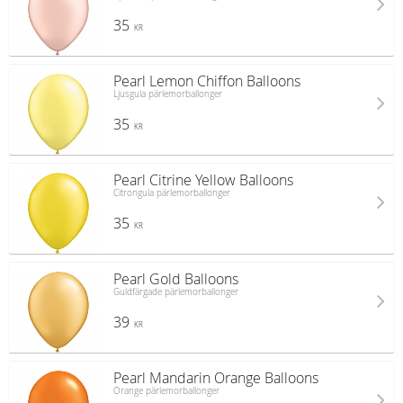
35
KR
Pearl Lemon Chiffon Balloons
Ljusgula pärlemorballonger
35
KR
Pearl Citrine Yellow Balloons
Citrongula pärlemorballonger
35
KR
Pearl Gold Balloons
Guldfärgade pärlemorballonger
39
KR
Pearl Mandarin Orange Balloons
Orange pärlemorballonger