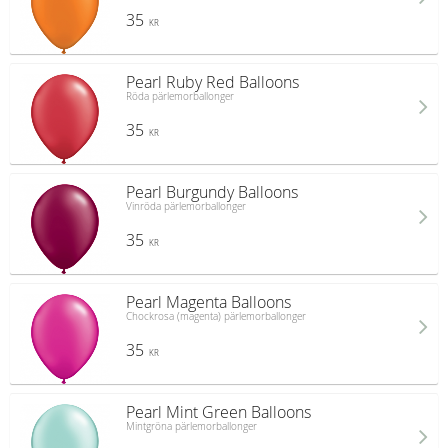
35
KR
Pearl Ruby Red Balloons
Röda pärlemorballonger
35
KR
Pearl Burgundy Balloons
Vinröda pärlemorballonger
35
KR
Pearl Magenta Balloons
Chockrosa (magenta) pärlemorballonger
35
KR
Pearl Mint Green Balloons
Mintgröna pärlemorballonger