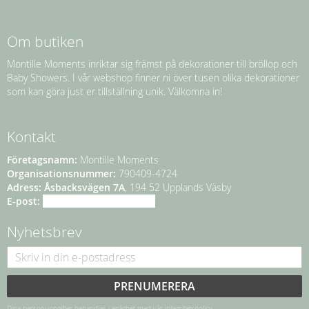
Om butiken
Montille Moments inriktar sig främst på dekorationer till bröllop och
Baby Showers. I vår webshop finner ni över tusen olika dekorationer
som kan göra just er tillställning unik. Välkomna in!
Kontakt
Företagsnamn:
Montille Moments
Organisationsnummer:
790409-4724
Adress:
Åsbacksvägen 7A
, 194 52 Upplands Väsby
E-post:
info@montillemoments.se
Nyhetsbrev
PRENUMERERA
Dina personuppgifter behandlas i enlighet med vår
integritetspolicy
.