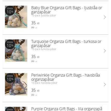
Baby Blue Organza Gift Bags - ljusblåa or
SPARA
10
ganzapåsar
%
10-pack ljusblåa påsar
35
KR
39
KR
Turquoise Organza Gift Bags - turkosa or
SPARA
10
ganzapåsar
%
10-pack turkosa påsar
35
KR
39
KR
Periwinkle Organza Gift Bags - havsblåa
SPARA
10
organzapåsar
%
10-pack havsblåa påsar
35
KR
39
KR
Purple Organza Gift Bags - lila organzapå
SPARA