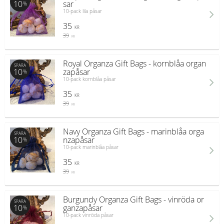
10
sar
%
10-pack lila påsar
35
KR
39
KR
Royal Organza Gift Bags - kornblåa organ
SPARA
10
zapåsar
%
10-pack kornblåa påsar
35
KR
39
KR
Navy Organza Gift Bags - marinblåa orga
SPARA
10
nzapåsar
%
10-pack marinblåa påsar
35
KR
39
KR
Burgundy Organza Gift Bags - vinröda or
SPARA
10
ganzapåsar
%
10-pack vinröda påsar