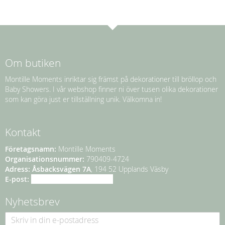
Om butiken
Montille Moments inriktar sig främst på dekorationer till bröllop och
Baby Showers. I vår webshop finner ni över tusen olika dekorationer
som kan göra just er tillställning unik. Välkomna in!
Kontakt
Företagsnamn:
Montille Moments
Organisationsnummer:
790409-4724
Adress:
Åsbacksvägen 7A
, 194 52 Upplands Väsby
E-post:
info@montillemoments.se
Nyhetsbrev