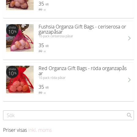
35
KR
39
KR
Fushsia Organza Gift Bags - ceriserosa or
SPARA
10
ganzapåsar
%
10-pack ceriserosa påsar
35
KR
39
KR
Red Organza Gift Bags - röda organzapås
SPARA
10
ar
%
10-pack röda påsar
35
KR
39
KR
Priser visas
inkl. moms