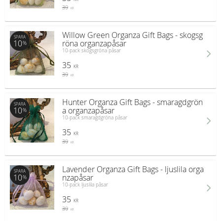
39
KR
Willow Green Organza Gift Bags - skogsg
SPARA
10
röna organzapåsar
%
10-pack skogsgröna påsar
35
KR
39
KR
Hunter Organza Gift Bags - smaragdgrön
SPARA
10
a organzapåsar
%
10-pack smaragdgröna påsar
35
KR
39
KR
Lavender Organza Gift Bags - ljuslila orga
SPARA
10
nzapåsar
%
10-pack ljuslila påsar
35
KR
39
KR