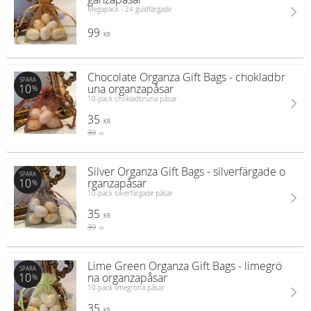
Megapack - 24 guldfärgade
99
KR
Chocolate Organza Gift Bags - chokladbr
SPARA
10
una organzapåsar
%
10-pack chokladbruna påsar
35
KR
39
KR
Silver Organza Gift Bags - silverfärgade o
SPARA
10
rganzapåsar
%
10-pack silverfärgade påsar
35
KR
39
KR
Lime Green Organza Gift Bags - limegrö
SPARA
10
na organzapåsar
%
10-pack limegröna påsar
35
KR