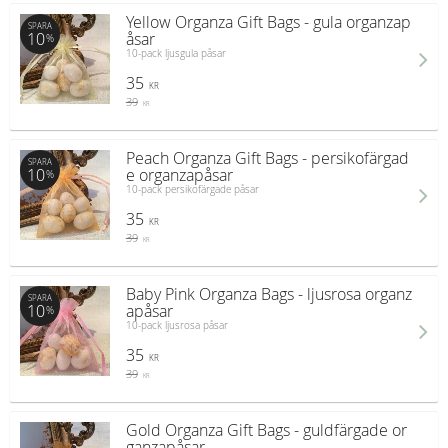
Yellow Organza Gift Bags - gula organzap
SPARA
10
åsar
%
10-pack ljusgula påsar
35
KR
39
KR
Peach Organza Gift Bags - persikofärgad
SPARA
10
e organzapåsar
%
10-pack persikofärgade påsar
35
KR
39
KR
Baby Pink Organza Bags - ljusrosa organz
SPARA
10
apåsar
%
10-pack ljusrosa påsar
35
KR
39
KR
Gold Organza Gift Bags - guldfärgade or
ganzapåsar