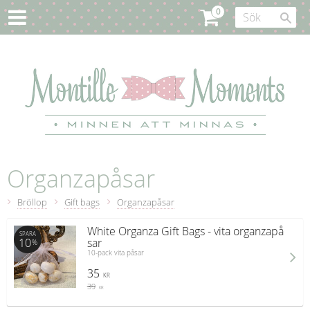
Organzapåsar
Bröllop
Gift bags
Organzapåsar
White Organza Gift Bags - vita organzapå
SPARA
10
sar
%
10-pack vita påsar
35
KR
39
KR