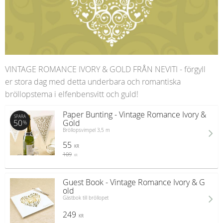
VINTAGE ROMANCE IVORY & GOLD FRÅN NEVITI - förgyll
er stora dag med detta underbara och romantiska
bröllopstema i elfenbensvitt och guld!
Paper Bunting - Vintage Romance Ivory &
SPARA
50
Gold
%
Bröllopsvimpel 3,5 m
55
KR
109
KR
Guest Book - Vintage Romance Ivory & G
old
Gästbok till bröllopet
249
KR