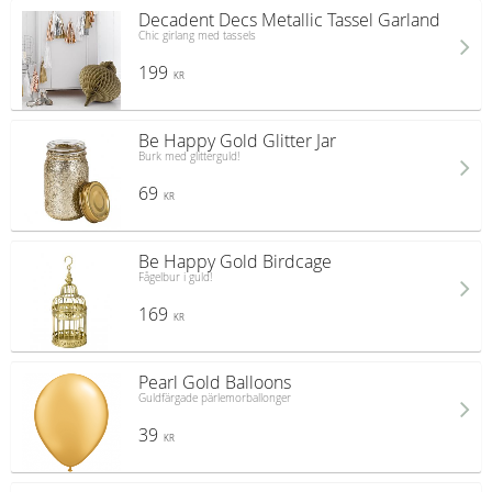
Decadent Decs Metallic Tassel Garland
Chic girlang med tassels
199
KR
Be Happy Gold Glitter Jar
Burk med glitterguld!
69
KR
Be Happy Gold Birdcage
Fågelbur i guld!
169
KR
Pearl Gold Balloons
Guldfärgade pärlemorballonger
39
KR