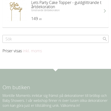
Lets Party Cake Topper - guldglittrande t
årtdekoration
Gnistrande tårtdekoration
149
KR
Priser visas
inkl. moms
Om butiken
Montille Moments inriktar sig främst på dekorationer till bröllop och
Baby Showers. I vår webshop finner ni över tusen olika dekorationer
som kan göra just er tillställning unik. Välkomna in!