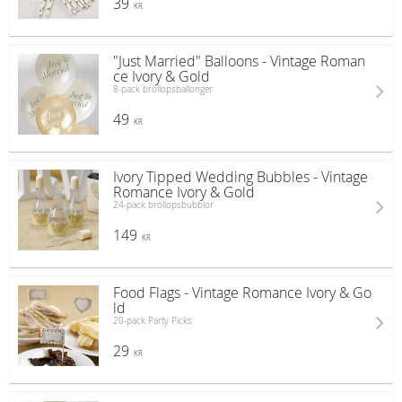
39
KR
"Just Married" Balloons - Vintage Roman
ce Ivory & Gold
8-pack bröllopsballonger
49
KR
Ivory Tipped Wedding Bubbles - Vintage
Romance Ivory & Gold
24-pack bröllopsbubblor
149
KR
Food Flags - Vintage Romance Ivory & Go
ld
20-pack Party Picks
29
KR