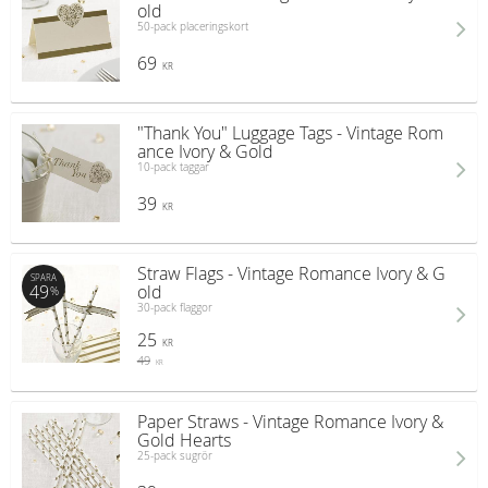
old
50-pack placeringskort
69
KR
"Thank You" Luggage Tags - Vintage Rom
ance Ivory & Gold
10-pack taggar
39
KR
Straw Flags - Vintage Romance Ivory & G
SPARA
49
old
%
30-pack flaggor
25
KR
49
KR
Paper Straws - Vintage Romance Ivory &
Gold Hearts
25-pack sugrör