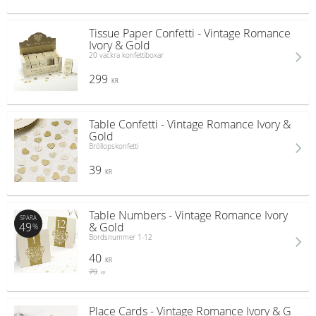
Tissue Paper Confetti - Vintage Romance
Ivory & Gold
20 vackra konfettiboxar
299
KR
Table Confetti - Vintage Romance Ivory &
Gold
Bröllopskonfetti
39
KR
Table Numbers - Vintage Romance Ivory
SPARA
49
& Gold
%
Bordsnummer 1-12
40
KR
79
KR
Place Cards - Vintage Romance Ivory & G