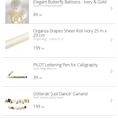
Elegant Butterfly Balloons - Ivory & Gold
8-pack bröllopsballonger
49
KR
Organza Drapes Sheer Roll Ivory 25 m x
29 cm
Organzatyg - crème 25 m
199
KR
PILOT Lettering Pen for Calligraphy
Svart kalligrafipenna
39
KR
Glitterati 'Just Dance' Garland
Årets hetaste partyvimpel
199
KR